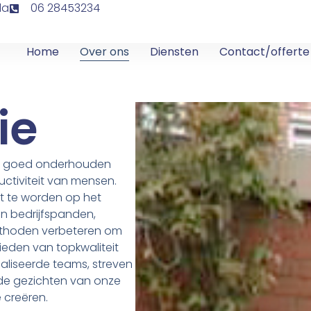
da
06 28453234
Home
Over ons
Diensten
Contact/offerte
ie
en goed onderhouden
uctiviteit van mensen.
t te worden op het
n bedrijfspanden,
ethoden verbeteren om
bieden van topkwaliteit
ialiseerde teams, streven
de gezichten van onze
e creëren.